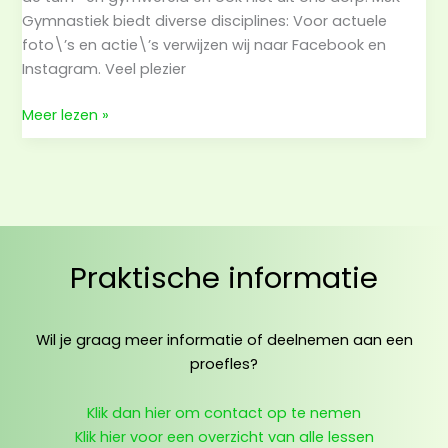
Gymnastiek biedt diverse disciplines: Voor actuele
foto\’s en actie\’s verwijzen wij naar Facebook en
Instagram. Veel plezier
Welkom!
Meer lezen »
Praktische informatie
Wil je graag meer informatie of deelnemen aan een
proefles?
Klik dan hier om contact op te nemen
Klik hier voor een overzicht van alle lessen