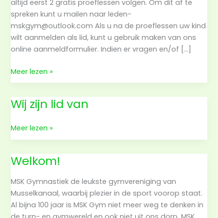
altijd eerst 2 gratis proeflessen volgen. Om dit af te
spreken kunt u mailen naar leden-
mskgym@outlook.com Als u na de proeflessen uw kind
wilt aanmelden als lid, kunt u gebruik maken van ons
online aanmeldformulier. Indien er vragen en/of […]
Gratis
Meer lezen »
proeflessen
Wij zijn lid van
Wij
Meer lezen »
zijn
lid
Welkom!
van
MSK Gymnastiek de leukste gymvereniging van
Musselkanaal, waarbij plezier in de sport voorop staat.
Al bijna 100 jaar is MSK Gym niet meer weg te denken in
de turn- en gymwereld en ook niet uit ons dorp. MSK