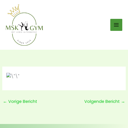
Ga
naar
de
inhoud
←
Vorige Bericht
Volgende Bericht
→