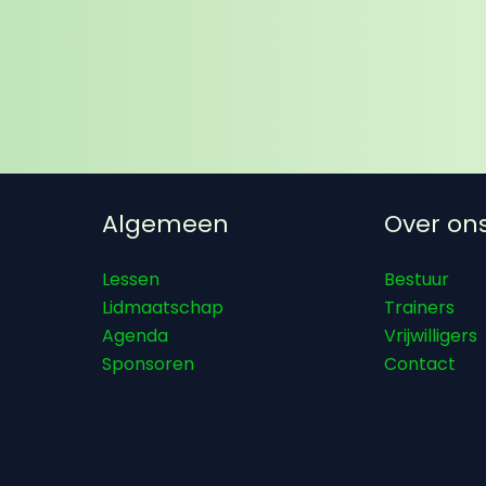
Algemeen
Over on
Lessen
Bestuur
Lidmaatschap
Trainers
Agenda
Vrijwilligers
Sponsoren
Contact