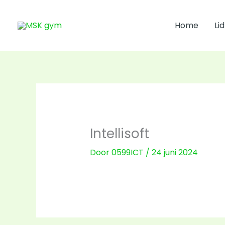
Ga
naar
Home
Li
de
inhoud
Intellisoft
Door
0599ICT
/
24 juni 2024